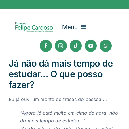
Ir
para
o
Menu
conteúdo
Cursos
Já não dá mais tempo de
Blog
estudar… O que posso
fazer?
Eu já ouvi um monte de frases do pessoal…
“Agora já está muito em cima da hora, não
dá mais tempo de estudar…”
“Ainda está muito cedo. Começo a estudar